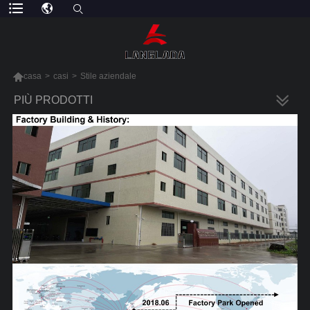

casa
>
casi
>
Stile aziendale
PIÙ PRODOTTI