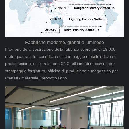
Fabbriche moderne, grandi e luminose
Il terreno della costruzione della fabbrica copre più di 19.000
metri quadrati, tra cui officina di stampaggio metalli, officina di
pressofusione, officina di torni CNC, officina di macchine per
stampaggio forgiatura, officina di produzione e magazzino per
utensili / materiale / prodotto finito.