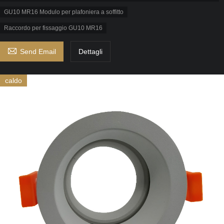
GU10 MR16 Modulo per plafoniera a soffitto
Raccordo per fissaggio GU10 MR16

Send Email
Dettagli
caldo