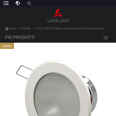

casa
>
Prodotti
>
GU10 MR16 Fixture Apparecchio di illuminazione
PIÙ PRODOTTI
caldo