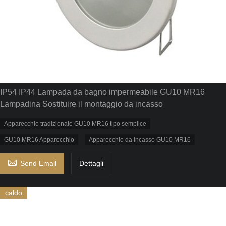
IP54 IP44 Lampada da bagno impermeabile GU10 MR16
Lampadina Sostituire il montaggio da incasso
Apparecchio tradizionale GU10 MR16 tipo semplice
GU10 MR16 Apparecchio
Apparecchio da incasso GU10 MR16

Send Email
Dettagli
caldo