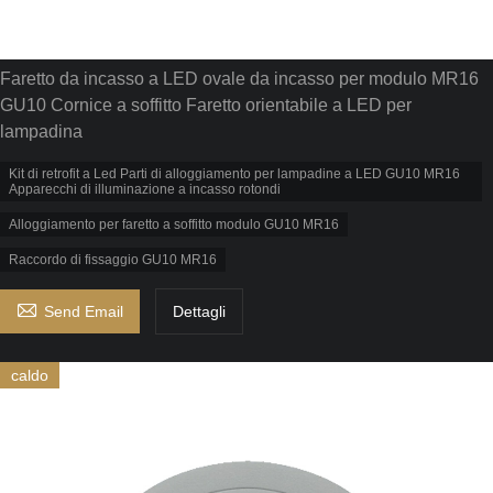
Faretto da incasso a LED ovale da incasso per modulo MR16
GU10 Cornice a soffitto Faretto orientabile a LED per
lampadina
Kit di retrofit a Led Parti di alloggiamento per lampadine a LED GU10 MR16
Apparecchi di illuminazione a incasso rotondi
Alloggiamento per faretto a soffitto modulo GU10 MR16
Raccordo di fissaggio GU10 MR16

Send Email
Dettagli
caldo