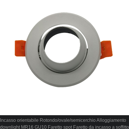
Incasso orientabile Rotondo/ovale/semicerchio Alloggiamento
downlight MR16 GU10 Faretto spot Faretto da incasso a soffitto