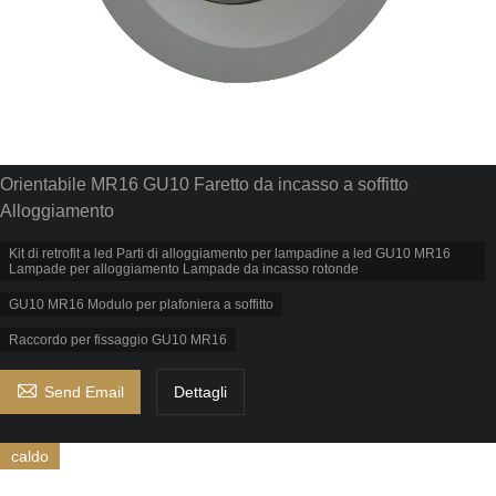
Orientabile MR16 GU10 Faretto da incasso a soffitto
Alloggiamento
Kit di retrofit a led Parti di alloggiamento per lampadine a led GU10 MR16
Lampade per alloggiamento Lampade da incasso rotonde
GU10 MR16 Modulo per plafoniera a soffitto
Raccordo per fissaggio GU10 MR16

Send Email
Dettagli
caldo