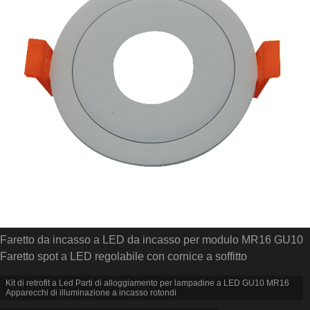
Faretto da incasso a LED da incasso per modulo MR16 GU10
Faretto spot a LED regolabile con cornice a soffitto
Kit di retrofit a Led Parti di alloggiamento per lampadine a LED GU10 MR16
Apparecchi di illuminazione a incasso rotondi