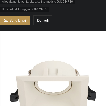
Alloggiamento per faretto a soffitto modulo GU10 MR16
Raccordo di fissaggio GU10 MR16

Send Email
Dettagli