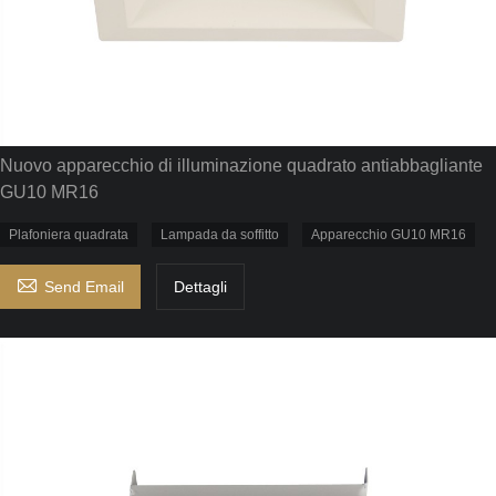
Nuovo apparecchio di illuminazione quadrato antiabbagliante
GU10 MR16
Plafoniera quadrata
Lampada da soffitto
Apparecchio GU10 MR16

Send Email
Dettagli