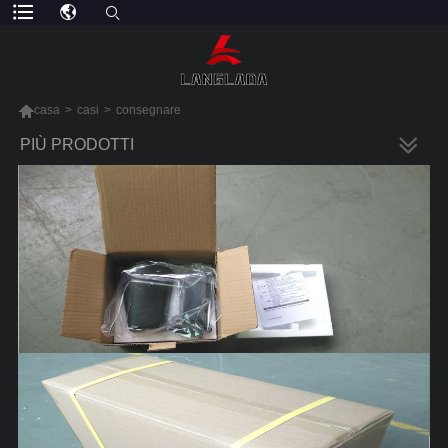

casa
>
casi
>
consegnare
PIÙ PRODOTTI