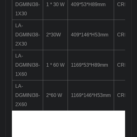
DGMINI38-
1 * 30 W
409*53*H89mm
CREE/C
1X30
LA-
DGMINI38-
2*30W
409*146*H53mm
CREE/C
2X30
LA-
DGMINI38-
1 * 60 W
1169*53*H89mm
CREE/C
1X60
LA-
DGMINI38-
2*60 W
1169*146*H53mm
CREE/C
2X60