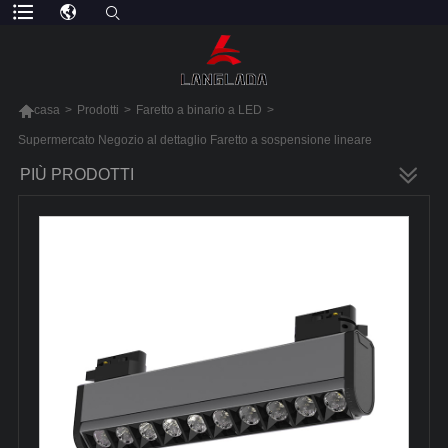

casa
>
Prodotti
>
Faretto a binario a LED
>
Supermercato Negozio al dettaglio Faretto a sospensione lineare
PIÙ PRODOTTI