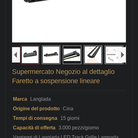
Supermercato Negozio al dettaglio
Faretto a sospensione lineare
Marca
Langlada
Origine del prodotto
Cina
Tempi di consegna
15 giorni
Capacità di offerta
3.000 pezzi/giorno
Vantaggi di Langlada LED Track Grille Lampada