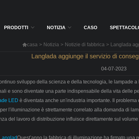
PRODOTTI
NOTIZIA
CASO
SPETTACOLO

casa
>
Notizia
>
Notizie di fabbrica
>
Langlada agg
Langlada aggiunge il servizio di conseg
04-07-2023
continuo sviluppo della scienza e della tecnologia, le lampade 
nali e sono diventate una parte indispensabile della vita delle p
ade LED
è diventata anche un'industria importante. Il problema d
 per l'illuminazione è strettamente correlato alla domanda di l
enza del lavoro di distribuzione influisce direttamente sul volume 
Langlad
Quest'anno la fabbrica di illuminazione ha firmato una r