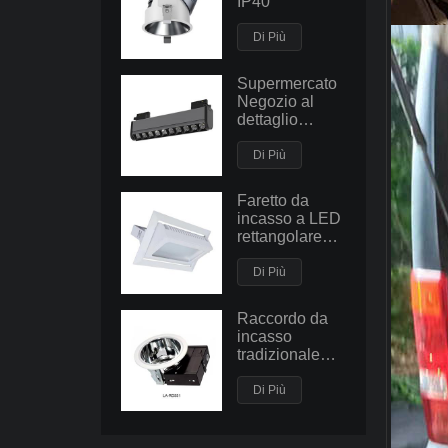
IP40
Di Più
Supermercato
Negozio al
dettaglio
Faretto a
sospensione
Di Più
lineare
Faretto da
incasso a LED
rettangolare
orientabile
30W50W
Di Più
Faretto da
incasso a
Raccordo da
soffitto di
incasso
grande
tradizionale
potenza
E27 di tipo
orizzontale con
Di Più
lampadina
PLC
fluorescente