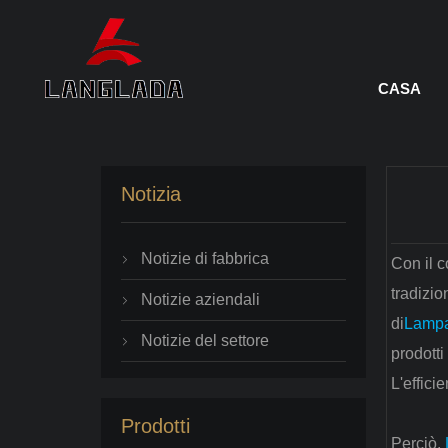
CASA
Notizia
Notizie di fabbrica
Con il 

tradizio
Notizie aziendali

di
Lamp
Notizie del settore

prodotti
L'effici
Prodotti
Perciò,