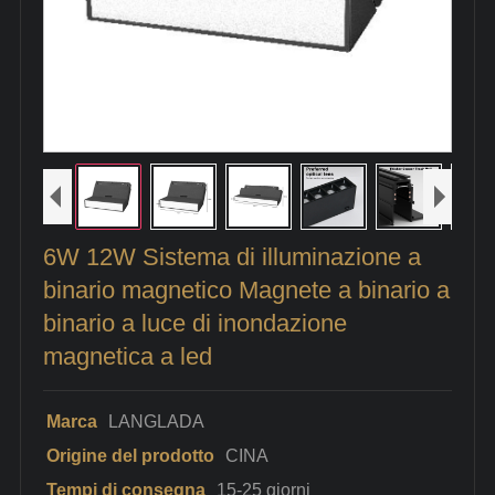
6W 12W Sistema di illuminazione a
binario magnetico Magnete a binario a
binario a luce di inondazione
magnetica a led
Marca
LANGLADA
Origine del prodotto
CINA
Tempi di consegna
15-25 giorni