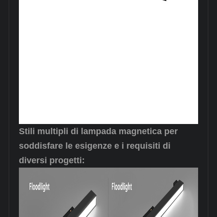
Stili multipli di lampada magnetica per
soddisfare le esigenze e i requisiti di
diversi progetti: