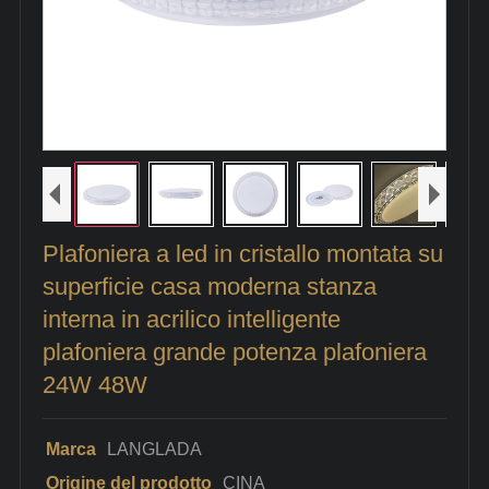
Plafoniera a led in cristallo montata su
superficie casa moderna stanza
interna in acrilico intelligente
plafoniera grande potenza plafoniera
24W 48W
Marca
LANGLADA
Origine del prodotto
CINA