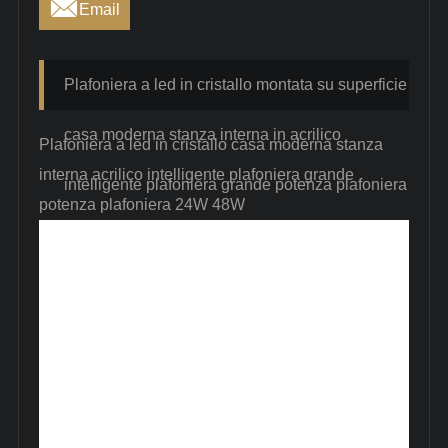

Email
Plafoniera a led in cristallo montata su superficie
casa moderna stanza interna in acrilico
Plafoniera a led in cristallo casa moderna stanza
interna acrilico intelligente plafoniera grande
intelligente plafoniera grande potenza plafoniera
potenza plafoniera 24W 48W
24W 48W