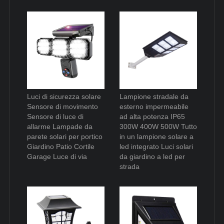
Luci di sicurezza solare
Lampione stradale da
Sensore di movimento
esterno impermeabile
Sensore di luce di
ad alta potenza IP65
allarme Lampade da
300W 400W 500W Tutto
parete solari per portico
in un lampione solare a
Giardino Patio Cortile
led integrato Luci solari
Garage Luce di via
da giardino a led per
strada