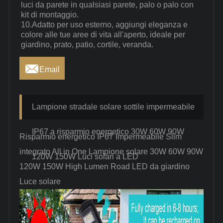
luci da parete in qualsiasi parete, palo o palo con
kit di montaggio.
10.Adatto per uso esterno, aggiungi eleganza e
colore alle tue aree di vita all'aperto, ideale per
giardino, prato, patio, cortile, veranda.

Email
Lampione stradale solare sottile impermeabile
IP67 a risparmio energetico 30W 60W 90W
Risparmio energetico IP67 Impermeabile Slim
integrato All in One Lampione solare 30W 60W 90W
120W 150W Luci solari a LED
120W 150W High Lumen Road LED da giardino
Luce solare