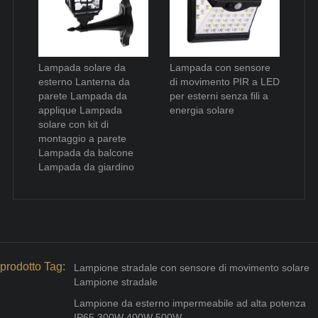
Lampada solare da
Lampada con sensore
esterno Lanterna da
di movimento PIR a LED
parete Lampada da
per esterni senza fili a
applique Lampada
energia solare
solare con kit di
montaggio a parete
Lampada da balcone
Lampada da giardino
prodotto Tag:
Lampione stradale con sensore di movimento solare
Lampione stradale
Lampione da esterno impermeabile ad alta potenza
IP65 300W 400W 500W