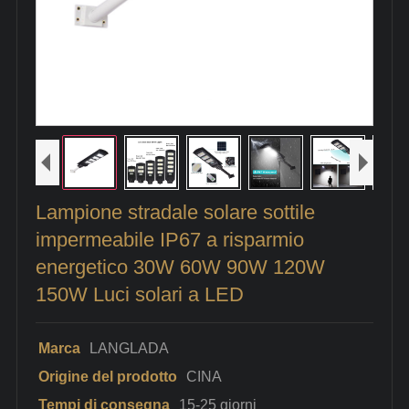
Lampione stradale solare sottile
impermeabile IP67 a risparmio
energetico 30W 60W 90W 120W
150W Luci solari a LED
Marca
LANGLADA
Origine del prodotto
CINA
Tempi di consegna
15-25 giorni