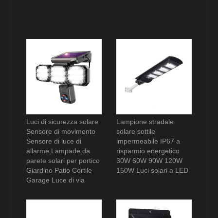
Luci di sicurezza solare
Lampione stradale
Sensore di movimento
solare sottile
Sensore di luce di
impermeabile IP67 a
allarme Lampade da
risparmio energetico
parete solari per portico
30W 60W 90W 120W
Giardino Patio Cortile
150W Luci solari a LED
Garage Luce di via