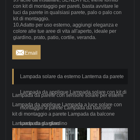
con kit di montaggio per pareti, basta avvitare le
luci da parete in qualsiasi parete, palo o palo con
kit di montaggio.
10.Adatto per uso esterno, aggiungi eleganza e
colore alle tue aree di vita all'aperto, ideale per
giardino, prato, patio, cortile, veranda.

Email
Lampada solare da esterno Lanterna da parete
Lampada da applique Lampada solare con kit di
Lampada da parete con sensore solare per esterni
Lampada da applique Lampada a luce solare con
montaggio a parete Lampada da balcone
kit di montaggio a parete Lampada da balcone
Lampada da giardino
Lampada da giardino