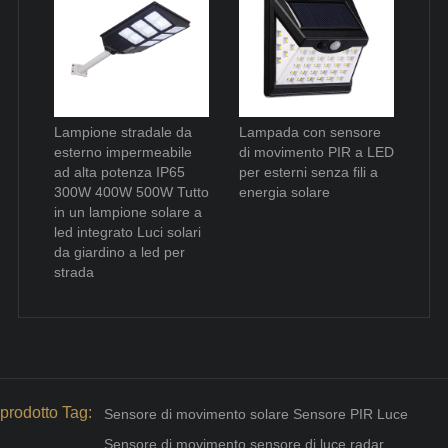
Lampione stradale da
Lampada con sensore
esterno impermeabile
di movimento PIR a LED
ad alta potenza IP65
per esterni senza fili a
300W 400W 500W Tutto
energia solare
in un lampione solare a
led integrato Luci solari
da giardino a led per
strada
prodotto Tag:
Sensore di movimento solare Sensore PIR Luce
Sensore di movimento sensore di luce radar