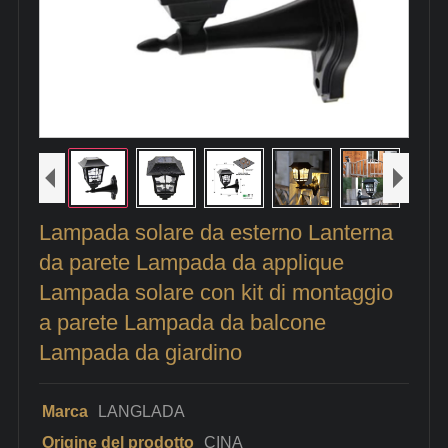
Lampada solare da esterno Lanterna
da parete Lampada da applique
Lampada solare con kit di montaggio
a parete Lampada da balcone
Lampada da giardino
Marca
LANGLADA
Origine del prodotto
CINA