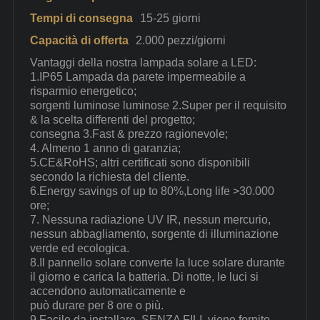
Tempi di consegna
15-25 giorni
Capacità di offerta
2.000 pezzi/giorni
Vantaggi della nostra lampada solare a LED:
1.IP65 Lampada da parete impermeabile a
risparmio energetico;
sorgenti luminose luminose 2.Super per il requisito
& la scelta differenti del progetto;
consegna 3.Fast & prezzo ragionevole;
4. Almeno 1 anno di garanzia;
5.CE&RoHS; altri certificati sono disponibili
secondo la richiesta del cliente.
6.Energy savings of up to 80%,Long life >30.000
ore;
7. Nessuna radiazione UV IR, nessun mercurio,
nessun abbagliamento, sorgente di illuminazione
verde ed ecologica.
8.Il pannello solare converte la luce solare durante
il giorno e carica la batteria. Di notte, le luci si
accendono automaticamente e
può durare per 8 ore o più.
9.Facile da installare, SENZA FILI, viene fornito